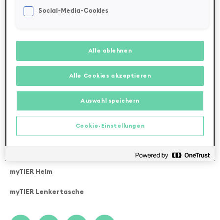
Zahlung und Versand
Social-Media-Cookies
Betriebsanleitung
Service und Kontakt
Alle ablehnen
Geschäftskunden
Alle Cookies akzeptieren
AGB
Auswahl speichern
Datenschutzerklärung
Cookie-Einstellungen
Impressum
myTIER GO
myTIER Helm
myTIER Lenkertasche