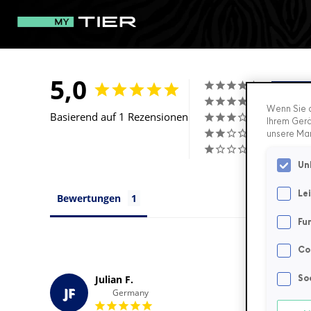
5,0
Wenn Sie a
Basierend auf 1 Rezensionen
Ihrem Gerä
unsere Ma
Un
Le
Bewertungen
Fu
Co
Julian F.
So
JF
Germany