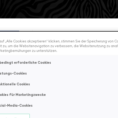
1
0
uf „Alle Cookies akzeptieren“ klicken, stimmen Sie der Speicherung von C
0
t zu, um die Websitenavigation zu verbessern, die Websitenutzung zu anal
0
rketingbemühungen zu unterstützen.
0
bedingt erforderliche Cookies
istungs-Cookies
nktionelle Cookies
okies für Marketingzwecke
cial-Media-Cookies