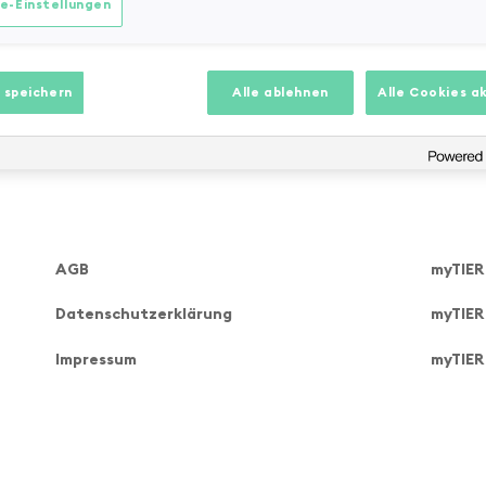
e-Einstellungen
cooter hält einiges aus und ist sehr robust. Zu Empfehlen
 speichern
Alle ablehnen
Alle Cookies a
AGB
myTIER
Datenschutzerklärung
myTIER
Impressum
myTIER