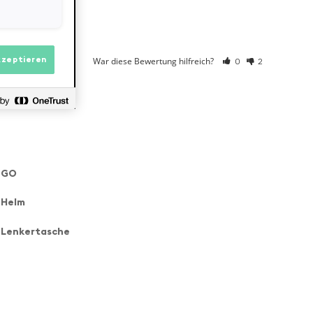
War diese Bewertung hilfreich?
kzeptieren
0
2
 GO
 Helm
 Lenkertasche